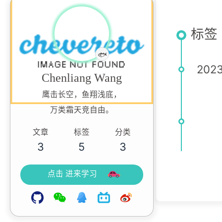
标签 
认真摸鱼中
🐟
202
Chenliang Wang
鹰击长空，鱼翔浅底，
万类霜天竞自由。
文章
标签
分类
3
5
3
点击 进来学习